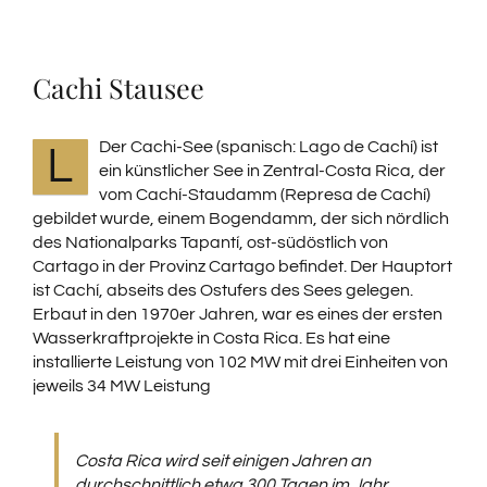
ENGLISCH
Cachi Stausee
SPANISCH
Der Cachi-See (spanisch: Lago de Cachí) ist
L
ein künstlicher See in Zentral-Costa Rica, der
FRANZÖSISCH
vom Cachí-Staudamm (Represa de Cachí)
gebildet wurde, einem Bogendamm, der sich nördlich
des Nationalparks Tapantí, ost-südöstlich von
Cartago in der Provinz Cartago befindet. Der Hauptort
ist Cachí, abseits des Ostufers des Sees gelegen.
Erbaut in den 1970er Jahren, war es eines der ersten
Wasserkraftprojekte in Costa Rica. Es hat eine
installierte Leistung von 102 MW mit drei Einheiten von
jeweils 34 MW Leistung
Costa Rica wird seit einigen Jahren an
durchschnittlich etwa 300 Tagen im Jahr