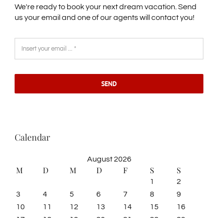
We're ready to book your next dream vacation. Send
us your email and one of our agents will contact you!
SEND
Calendar
August 2026
M
D
M
D
F
S
S
1
2
3
4
5
6
7
8
9
10
11
12
13
14
15
16