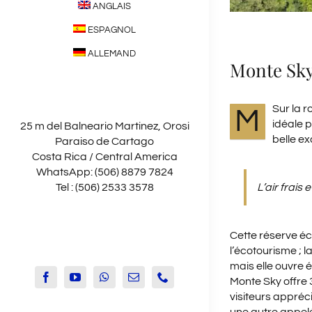
ANGLAIS
ESPAGNOL
ALLEMAND
Monte Sky
Sur la 
M
idéale 
25 m del Balneario Martinez, Orosi
belle ex
Paraiso de Cartago
Costa Rica / Central America
WhatsApp: (506) 8879 7824
Tel : (506) 2533 3578
L’air frais 
info@orosilodge.com
Cette réserve éc
l’écotourisme ; l
mais elle ouvre 
Monte Sky offre 3
visiteurs appréci