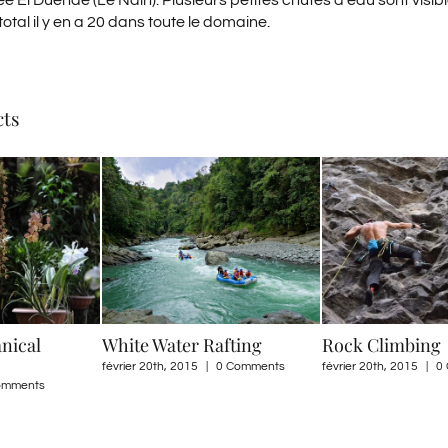
 El Duende (Le Nain). Plusieurs petites chutes d’eau sont visibl
total il y en a 20 dans toute le domaine.
cts
nical
White Water Rafting
Rock Climbing
février 20th, 2015
|
0 Comments
février 20th, 2015
|
0
omments