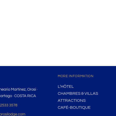
MORE INFORMATION
L’HÔTEL
eario Martinez, Orosi ·
CHAMBRES & VILLAS
Cartago · COSTA RICA
ATTRACTIONS
 2533 3578
CAFÉ-BOUTIQUE
orosilodge.com