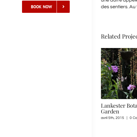
une autre appelée
BOOK NOW
des sentiers. Au 
Related Proje
Ruins of Ujarras
Lankester Bota
Garden
mai 21st, 2015
|
0 Comments
avril 5th, 2015
|
0 C