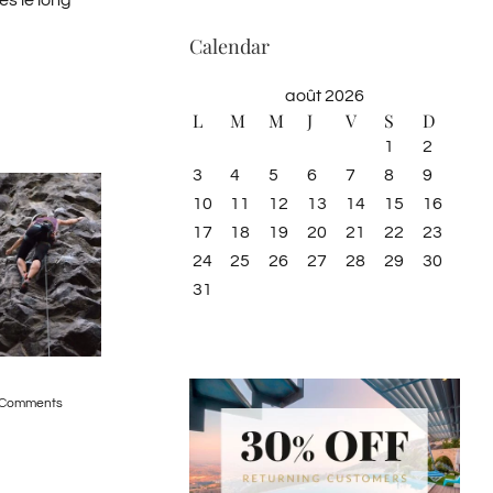
es le long
Calendar
août 2026
L
M
M
J
V
S
D
1
2
3
4
5
6
7
8
9
10
11
12
13
14
15
16
17
18
19
20
21
22
23
24
25
26
27
28
29
30
31
Horseback Riding Tour
Ruins of Ujarras
 Comments
février 20th, 2015
|
0 Comments
mai 21st, 2015
|
0 Com