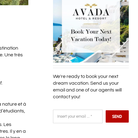
stination
e. Une très
We're ready to book your next
.
dream vacation. Send us your
email and one of our agents will
contact you!
a nature et à
d’étudiants,
SEND
s. Les
es. Il y en a