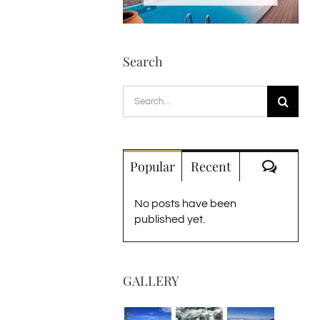
Search
Search
for:
Comme
Popular
Recent
No posts have been
published yet.
GALLERY