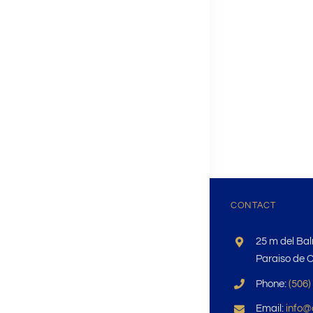
CONTACT
25 m del Baln
Paraiso de 
Phone:
(506)
Email:
info@